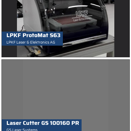
LPKF ProtoMat S63
LPKF Laser & Elektronics AG
Laser Cutter GS 100160 PR
GS Laser Systems