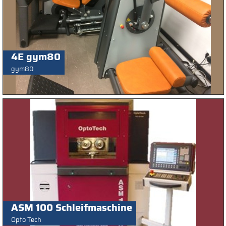
4E gym80
gym80
ASM 100 Schleifmaschine
Opto Tech