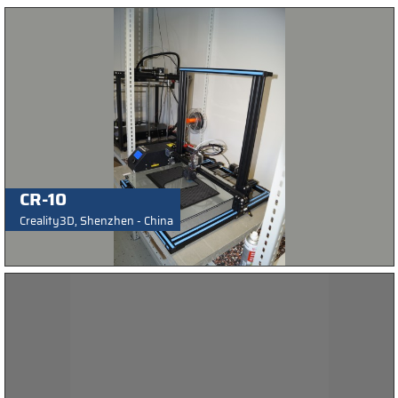
CR-10
Creality3D, Shenzhen - China