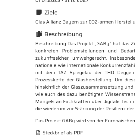
01.01.2023 - 31.12.2027
Ziele
Glas Allianz Bayern zur CO2-armen Herstellu
Beschreibung
Beschreibung Das Projekt „GABy“ hat das Z
konkreten Problemstellungen und Bedarf
zukunftssicher, umweltgerecht, insbeson
nationale wie internationale Konkurrenzfähig
mit dem TAZ Spiegelau der THD Deggend
Prozesskette der Glasherstellung. Um d
hinsichtlich der Glaszusammensetzung und 
wie auch des dazu benötigten Wissenstran
Mangels an Fachkräften über digitale Techn
die wiederum zur Stärkung der Resilienz de
Das Projekt GABy wird von der Europäischen 
Steckbrief als PDF