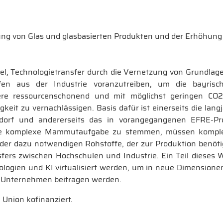
ng von Glas und glasbasierten Produkten und der Erhöhung d
iel, Technologietransfer durch die Vernetzung von Grundl
en aus der Industrie voranzutreiben, um die bayrisch
dere ressourcenschonend und mit möglichst geringen CO2
keit zu vernachlässigen. Basis dafür ist einerseits die lan
orf und andererseits das in vorangegangenen EFRE-Pro
iese komplexe Mammutaufgabe zu stemmen, müssen komple
der dazu notwendigen Rohstoffe, der zur Produktion benöti
sfers zwischen Hochschulen und Industrie. Ein Teil diese
ologien und KI virtualisiert werden, um in neue Dimension
r Unternehmen beitragen werden.
Union kofinanziert.