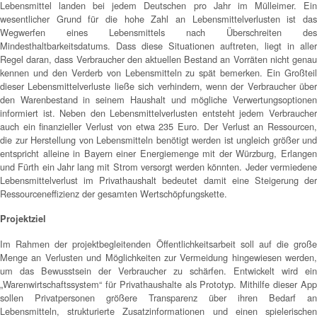
Lebensmittel landen bei jedem Deutschen pro Jahr im Mülleimer. Ein
wesentlicher Grund für die hohe Zahl an Lebensmittelverlusten ist das
Wegwerfen eines Lebensmittels nach Überschreiten des
Mindesthaltbarkeitsdatums. Dass diese Situationen auftreten, liegt in aller
Regel daran, dass Verbraucher den aktuellen Bestand an Vorräten nicht genau
kennen und den Verderb von Lebensmitteln zu spät bemerken. Ein Großteil
dieser Lebensmittelverluste ließe sich verhindern, wenn der Verbraucher über
den Warenbestand in seinem Haushalt und mögliche Verwertungsoptionen
informiert ist. Neben den Lebensmittelverlusten entsteht jedem Verbraucher
auch ein finanzieller Verlust von etwa 235 Euro. Der Verlust an Ressourcen,
die zur Herstellung von Lebensmitteln benötigt werden ist ungleich größer und
entspricht alleine in Bayern einer Energiemenge mit der Würzburg, Erlangen
und Fürth ein Jahr lang mit Strom versorgt werden könnten. Jeder vermiedene
Lebensmittelverlust im Privathaushalt bedeutet damit eine Steigerung der
Ressourceneffizienz der gesamten Wertschöpfungskette.
Projektziel
Im Rahmen der projektbegleitenden Öffentlichkeitsarbeit soll auf die große
Menge an Verlusten und Möglichkeiten zur Vermeidung hingewiesen werden,
um das Bewusstsein der Verbraucher zu schärfen. Entwickelt wird ein
„Warenwirtschaftssystem“ für Privathaushalte als Prototyp. Mithilfe dieser App
sollen Privatpersonen größere Transparenz über ihren Bedarf an
Lebensmitteln, strukturierte Zusatzinformationen und einen spielerischen