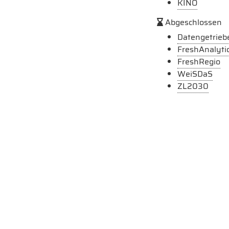
KINO
Abgeschlossen
Datengetrieb
FreshAnalytic
FreshRegio
WeiSDaS
ZL2030