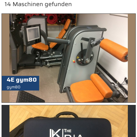
14
Maschinen gefunden
4E gym80
gym80