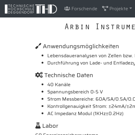
Forschende
Projekte
Arbin Instrum
Anwendungsmöglichkeiten
Lebensdaueranalysen von Zellen bzw. B
Durchführung von Lade- und Entladezy
Technische Daten
40 Kanäle
Spannungsbereich 0-5 V
Strom Messbereiche: 60A/5A/0.5A/0.
Kontrollgenauigkeit Strom: ±24mA/
AC Impedanz Modul (1KHz±0.2Hz)
Labor