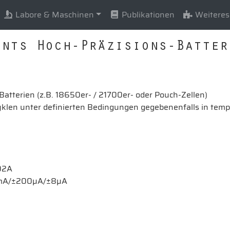
Labore & Maschinen
Publikationen
Weiteres
ents Hoch-Präzisions-Batter
atterien (z.B. 18650er- / 21700er- oder Pouch-Zellen)
klen unter definierten Bedingungen gegebenenfalls in temp
02A
±2mA/±200µA/±8µA