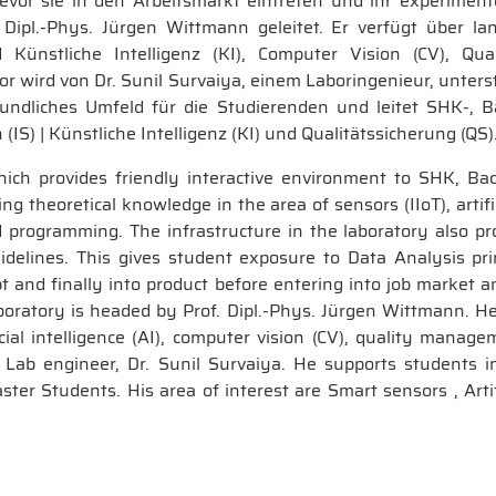
bevor sie in den Arbeitsmarkt eintreten und ihr experimen
 Dipl.-Phys. Jürgen Wittmann geleitet. Er verfügt über la
nd Künstliche Intelligenz (KI), Computer Vision (CV), Q
r wird von Dr. Sunil Survaiya, einem Laboringenieur, unterst
eundliches Umfeld für die Studierenden und leitet SHK-, 
(IS) | Künstliche Intelligenz (KI) und Qualitätssicherung (QS)
hich provides friendly interactive environment to SHK, Ba
theoretical knowledge in the area of sensors (IIoT), artificia
programming. The infrastructure in the laboratory also provi
uidelines. This gives student exposure to Data Analysis pri
pt and finally into product before entering into job market
boratory is headed by Prof. Dipl.-Phys. Jürgen Wittmann. H
icial intelligence (AI), computer vision (CV), quality manag
 Lab engineer, Dr. Sunil Survaiya. He supports students i
r Students. His area of interest are Smart sensors , Artifi