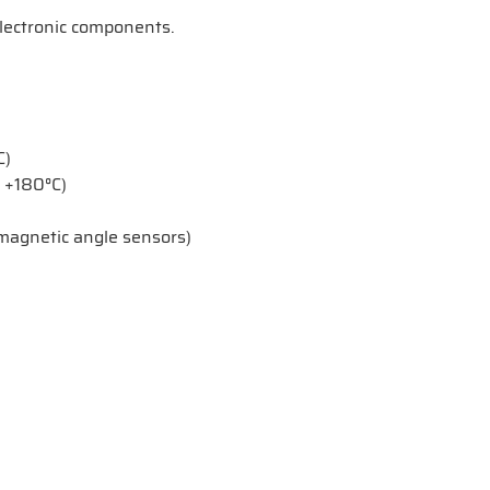
lectronic components.
C)
 +180°C)
.magnetic angle sensors)