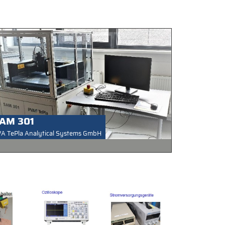
AM 301
A TePla Analytical Systems GmbH