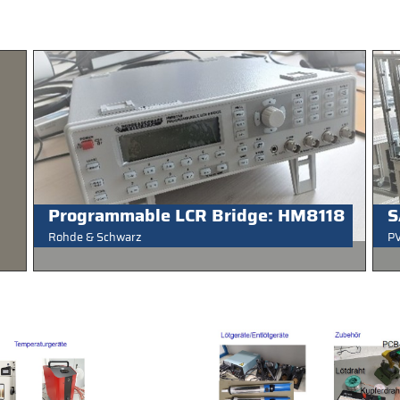
Programmable LCR Bridge: HM8118
S
Rohde & Schwarz
PV