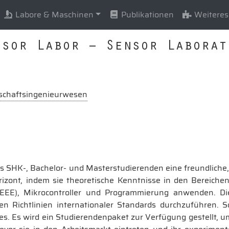
Labore & Maschinen
Publikationen
Weiteres
nsor Labor – Sensor Laborat
schaftsingenieurwesen
das SHK-, Bachelor- und Masterstudierenden eine freundliche,
zont, indem sie theoretische Kenntnisse in den Bereichen S
 (EEE), Mikrocontroller und Programmierung anwenden. Die
en Richtlinien internationaler Standards durchzuführen. S
. Es wird ein Studierendenpaket zur Verfügung gestellt, um