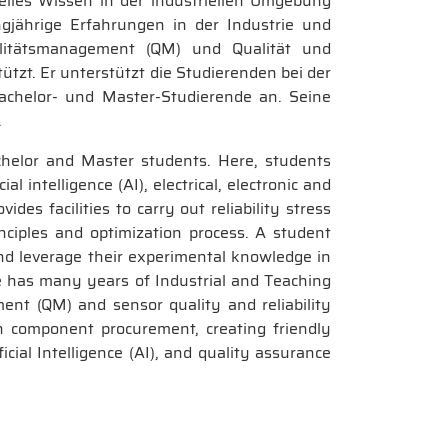
telles Wissen in der industriellen Umgebung
ngjährige Erfahrungen in der Industrie und
ualitätsmanagement (QM) und Qualität und
ützt. Er unterstützt die Studierenden bei der
Bachelor- und Master-Studierende an. Seine
.
chelor and Master students. Here, students
l intelligence (AI), electrical, electronic and
des facilities to carry out reliability stress
nciples and optimization process. A student
 and leverage their experimental knowledge in
e has many years of Industrial and Teaching
ement (QM) and sensor quality and reliability
n component procurement, creating friendly
cial Intelligence (AI), and quality assurance