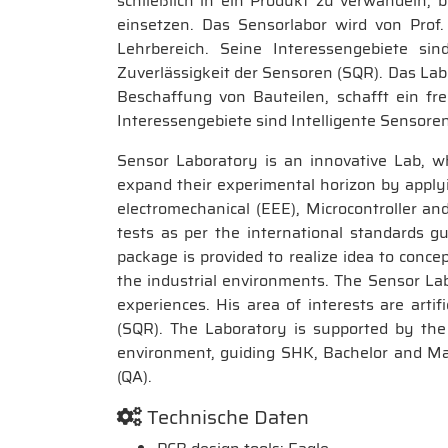
schließlich in ein Produkt zu verwandeln, 
einsetzen. Das Sensorlabor wird von Prof.
Lehrbereich. Seine Interessengebiete si
Zuverlässigkeit der Sensoren (SQR). Das Labo
Beschaffung von Bauteilen, schafft ein fr
Interessengebiete sind Intelligente Sensoren 
Sensor Laboratory is an innovative Lab, w
expand their experimental horizon by applying 
electromechanical (EEE), Microcontroller and 
tests as per the international standards g
package is provided to realize idea to conce
the industrial environments. The Sensor La
experiences. His area of interests are artif
(SQR). The Laboratory is supported by the
environment, guiding SHK, Bachelor and Maste
(QA).
Technische Daten