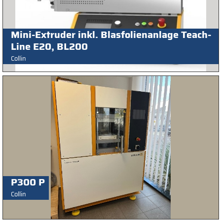
Mini-Extruder inkl. Blasfolienanlage Teach-
Line E20, BL200
Collin
P300 P
Collin