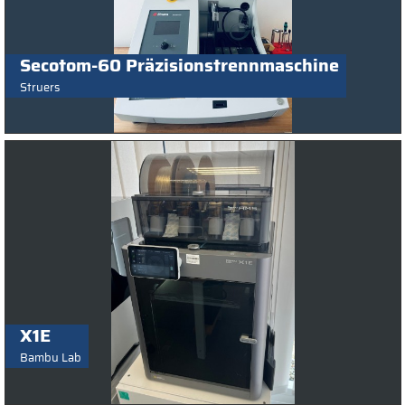
Secotom-60 Präzisionstrennmaschine
Struers
X1E
Bambu Lab