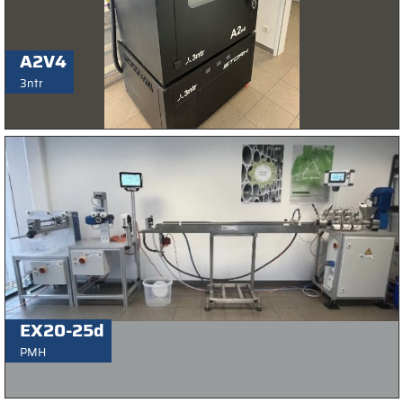
A2V4
3ntr
EX20-25d
PMH